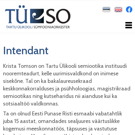
Intendant
Krista Tomson on Tartu Ülikooli semiootika instituudi
nooremteadurt, kelle uurimisvaldkond on inimese
sisekõne. Tal on ka bakalaureusekraad
keskkonnakorralduses ja psühholoogias, magistrikraad
semiootikas ning kutseharidus nii aianduse kui ka
sotsiaaltöö valdkonnas.
Ta on olnud Eesti Punase Risti esmaabi vabatahtlik
juba 15 aastat, omandades sealjuures väärtuslikke
kogemusi meeskonnatöös, täpsuses ja vastutuse