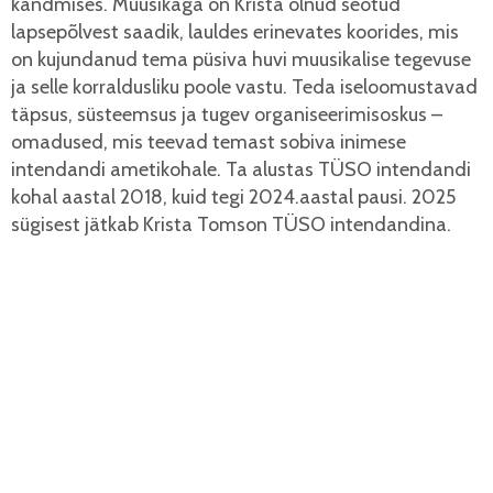
kandmises. Muusikaga on Krista olnud seotud
lapsepõlvest saadik, lauldes erinevates koorides, mis
on kujundanud tema püsiva huvi muusikalise tegevuse
ja selle korraldusliku poole vastu. Teda iseloomustavad
täpsus, süsteemsus ja tugev organiseerimisoskus –
omadused, mis teevad temast sobiva inimese
intendandi ametikohale. Ta alustas TÜSO intendandi
kohal aastal 2018, kuid tegi 2024.aastal pausi. 2025
sügisest jätkab Krista Tomson TÜSO intendandina.