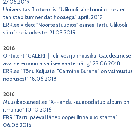
27.06.2019
Universitas Tartuensis. "Ülikooli sümfooniaorkester
tähistab kümnendat hooaega" aprill 2019
ERR.ee video: "Noorte stuudios" esines Tartu Ülikooli
sümfooniaorkester 21.03.2019
2018
Õhtuleht "GALERII | Tuli, vesi ja muusika: Gaudeamuse
avatseremoonia särisev vaatemäng" 23.06.2018
ERR.ee "Tõnu Kaljuste: "Carmina Burana" on vaimustus
noorusest" 18.06.2018
2016
Muusikaplaneet.ee "X-Panda kauaoodatud album on
ilmunud" 10.10.2016
ERR "Tartu päeval läheb ooper linna uudistama"
06.06.2016