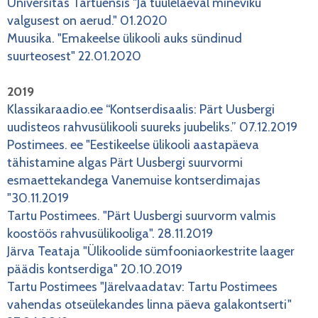
Universitas Tartuensis "Ja tuulelaeval mineviku
valgusest on aerud." 01.2020
Muusika. "Emakeelse ülikooli auks sündinud
suurteosest" 22.01.2020
2019
Klassikaraadio.ee “Kontserdisaalis: Pärt Uusbergi
uudisteos rahvusülikooli suureks juubeliks.” 07.12.2019
Postimees. ee "Eestikeelse ülikooli aastapäeva
tähistamine algas Pärt Uusbergi suurvormi
esmaettekandega Vanemuise kontserdimajas
"30.11.2019
Tartu Postimees. "Pärt Uusbergi suurvorm valmis
koostöös rahvusülikooliga". 28.11.2019
Järva Teataja "Ülikoolide sümfooniaorkestrite laager
päädis kontserdiga" 20.10.2019
Tartu Postimees "Järelvaadatav: Tartu Postimees
vahendas otseülekandes linna päeva galakontserti"