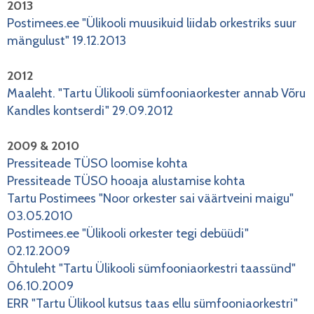
2013
Postimees.ee "Ülikooli muusikuid liidab orkestriks suur
mängulust" 19.12.2013
2012
Maaleht. "Tartu Ülikooli sümfooniaorkester annab Võru
Kandles kontserdi" 29.09.2012
2009 & 2010
Pressiteade TÜSO loomise kohta
Pressiteade TÜSO hooaja alustamise kohta
Tartu Postimees "Noor orkester sai väärtveini maigu"
03.05.2010
Postimees.ee "Ülikooli orkester tegi debüüdi"
02.12.2009
Õhtuleht "Tartu Ülikooli sümfooniaorkestri taassünd"
06.10.2009
ERR "Tartu Ülikool kutsus taas ellu sümfooniaorkestri"