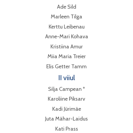
Ade Sild
Marleen Tilga
Kerttu Leibenau
Anne-Mari Kohava
Kristiina Amur
Miia Maria Treier
Elis Getter Tamm
II viiul
Silja Campean *
Karoliine Piksarv
Kadi Jürimäe
Juta Mähar-Laidus
Kati Prass