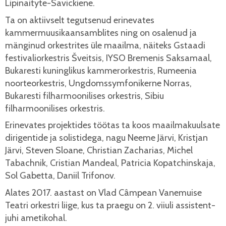
Lipinaityte-Savickiene.
Ta on aktiivselt tegutsenud erinevates
kammermuusikaansamblites ning on osalenud ja
mänginud orkestrites üle maailma, näiteks Gstaadi
festivaliorkestris Šveitsis, IYSO Bremenis Saksamaal,
Bukaresti kuninglikus kammerorkestris, Rumeenia
noorteorkestris, Ungdomssymfonikerne Norras,
Bukaresti filharmoonilises orkestris, Sibiu
filharmoonilises orkestris.
Erinevates projektides töötas ta koos maailmakuulsate
dirigentide ja solistidega, nagu Neeme Järvi, Kristjan
Järvi, Steven Sloane, Christian Zacharias, Michel
Tabachnik, Cristian Mandeal, Patricia Kopatchinskaja,
Sol Gabetta, Daniil Trifonov.
Alates 2017. aastast on Vlad Câmpean Vanemuise
Teatri orkestri liige, kus ta praegu on 2. viiuli assistent-
juhi ametikohal.