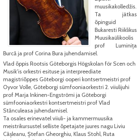
muusikakolledžis.
Ta jätkas
õpinguid
Bukaresti Riiklikus
Muusikaülikoolis
prof Luminița
Burcă ja prof Corina Bura juhendamisel.
Vlad õppis Rootsis Göteborgis Högskolan för Scen och
Musik'is orkestri esituse ja interpreediate
magistriõppes Göteborgi ooperi kontsertmeistri prof
Oyvor Volle, Göteborgi sümfooniaorkestri 2. viiulijuhi
prof Marja Inkinen-Engströmi ja Göteborgi
sümfooniaorkestri kontsertmeistri prof Vlad
Stănculeasa juhendamisel.
Ta osales erinevatel viiuli- ja kammermuusika
meistrikursustel selliste õpetajate juures nagu Liviu
Câșleanu, Ștefan Gheorghiu, Klaus Stohl, Ruta