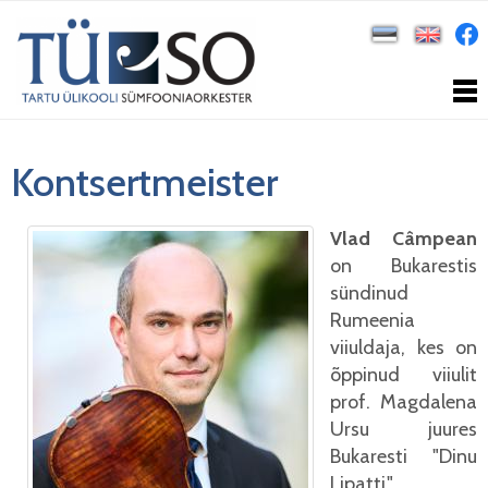
Kontsertmeister
Vlad Câ
mpean
on Bukarestis
sündinud
Rumeenia
viiuldaja, kes on
õppinud viiulit
prof. Magdalena
Ursu juures
Bukaresti "Dinu
Lipatti"