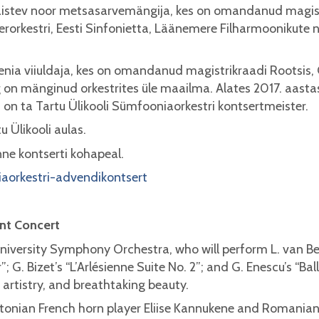
aistev noor metsasarvemängija, kes on omandanud magistri
rkestri, Eesti Sinfonietta, Läänemere Filharmoonikute nin
a viiuldaja, kes on omandanud magistrikraadi Rootsis, G
on mänginud orkestrites üle maailma. Alates 2017. aas
 on ta Tartu Ülikooli Sümfooniaorkestri kontsertmeister.
u Ülikooli aulas.
nne kontserti kohapeal.
iaorkestri-advendikontsert
nt Concert
u University Symphony Orchestra, who will perform L. van Be
 G. Bizet’s “L’Arlésienne Suite No. 2”; and G. Enescu’s “Bal
 artistry, and breathtaking beauty.
Estonian French horn player Eliise Kannukene and Romanian