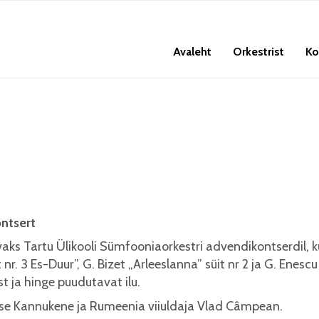
Avaleht
Orkestrist
Ko
ntsert
ks Tartu Ülikooli Sümfooniaorkestri advendikontserdil, k
 3 Es-Duur”, G. Bizet „Arleeslanna” süit nr 2 ja G. Enescu 
st ja hinge puudutavat ilu.
ise Kannukene ja Rumeenia viiuldaja Vlad Câmpean.