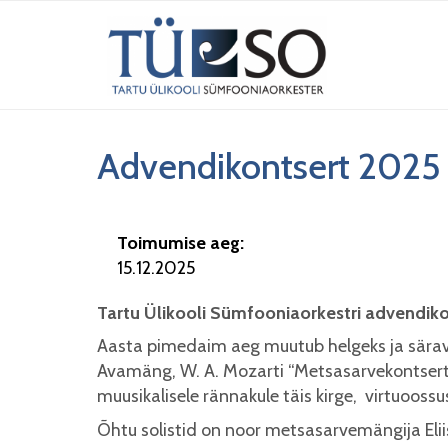
Advendikontsert 2025
Toimumise aeg:
15.12.2025
Tartu Ülikooli Sümfooniaorkestri advendiko
Aasta pimedaim aeg muutub helgeks ja särava
Avamäng, W. A. Mozarti “Metsasarvekontsert nr.
muusikalisele rännakule täis kirge, virtuoossu
Õhtu solistid on noor metsasarvemängija Eli