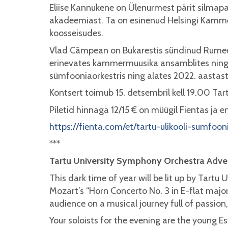
Eliise Kannukene on Ülenurmest pärit silmap
akadeemiast. Ta on esinenud Helsingi Kammero
koosseisudes.
Vlad Câmpean on Bukarestis sündinud Rumeeni
erinevates kammermuusika ansamblites ning 
sümfooniaorkestris ning alates 2022. aastast
Kontsert toimub 15. detsembril kell 19.00 Tart
Piletid hinnaga 12/15 € on müügil Fientas ja e
https://fienta.com/et/tartu-ulikooli-sumfoon
***
Tartu University Symphony Orchestra Adve
This dark time of year will be lit up by Tart
Mozart’s “Horn Concerto No. 3 in E-flat major”;
audience on a musical journey full of passion,
Your soloists for the evening are the young 