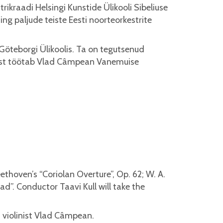
kraadi Helsingi Kunstide Ülikooli Sibeliuse
g paljude teiste Eesti noorteorkestrite
öteborgi Ülikoolis. Ta on tegutsenud
tast töötab Vlad Câmpean Vanemuise
ethoven’s “Coriolan Overture”, Op. 62; W. A.
lad”. Conductor Taavi Kull will take the
 violinist Vlad Câmpean.