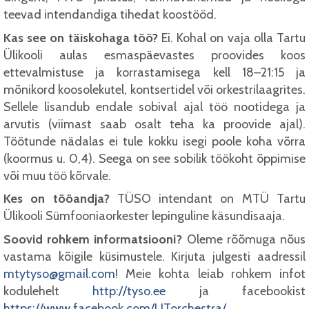
teevad intendandiga tihedat koostööd.
Kas see on täiskohaga töö?
Ei. Kohal on vaja olla Tartu
Ülikooli aulas esmaspäevastes proovides koos
ettevalmistuse ja korrastamisega kell 18–21:15 ja
mõnikord koosolekutel, kontsertidel või orkestrilaagrites.
Sellele lisandub endale sobival ajal töö nootidega ja
arvutis (viimast saab osalt teha ka proovide ajal).
Töötunde nädalas ei tule kokku isegi poole koha võrra
(koormus u. 0,4). Seega on see sobilik töökoht õppimise
või muu töö kõrvale.
Kes on tööandja?
TÜSO intendant on MTÜ Tartu
Ülikooli Sümfooniaorkester lepinguline käsundisaaja.
Soovid rohkem informatsiooni?
Oleme rõõmuga nõus
vastama kõigile küsimustele. Kirjuta julgesti aadressil
mtytyso@gmail.com
! Meie kohta leiab rohkem infot
kodulehelt
http://tyso.ee
ja facebookist
https://www.facebook.com/UTorchestra/