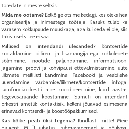
toredate inimeste seltsis.
Mida me ootame?
Eelkõige otsime kedagi, kes oleks hea
organiseerija ja inimestega töötaja. Kasuks tuleb ka
varasem kokkupuude muusikaga, aga kui seda ei ole, siis
takistuseks see ei saa.
Millised on intendandi ülesanded?
Kontsertide
korraldamine, pillirent ja lisamängijatega kokkulepete
sõlmimine, nootide paljundamine, informatsiooni
jagamine, proovi ja kohvipausi ettevalmistamine, uute
liikmete meililisti kandmine, Facebooki ja veebilehe
uuendamine värbamise/liikmete/kontsertide infoga,
sümfooniaorkestri aine koordineerimine, kord aastas
tegevusaruande koostamine. Samuti on intendant
orkestri ametlik kontaktisik, kelleni jõuavad esimesena
erinevad kontserdi- ja koostööpakkumised.
Kas kõike peab üksi tegema?
Kindlasti mitte! Meie
dirigent, MTÜ juhatus, rühmavanemad ja nõukogu