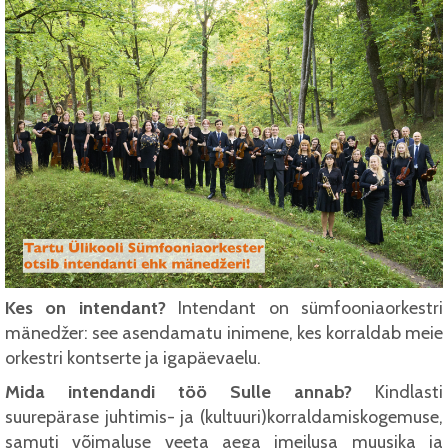
Kes on intendant?
Intendant on sümfooniaorkestri
mänedžer: see asendamatu inimene, kes korraldab meie
orkestri kontserte ja igapäevaelu.
Mida intendandi töö Sulle annab?
Kindlasti
suurepärase juhtimis- ja (kultuuri)korraldamiskogemuse,
samuti võimaluse veeta aega imeilusa muusika ja